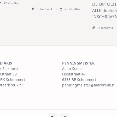
Feb 28, 2026
DE OPTOCHT
De Taarbreuk
Feb 28, 2026
ALLE deelne
INSCHRIJVE
De Taarbreuk
ETARIS
PENNINGMEISTER
r Slakhorst
Alain Soons
dstraat 58
Hoofstraat 47
 BK Schimmert
6333 BE Schimmert
@taarbreuk.nl
penningmeister@taarbreuk.nl