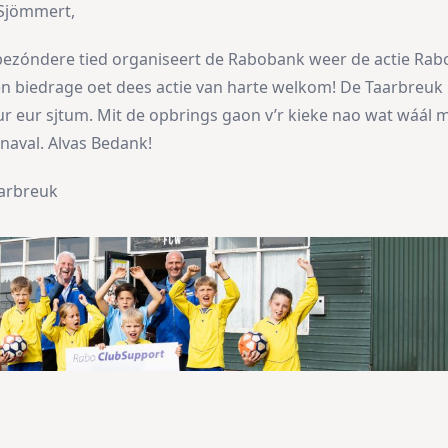
 Sjömmert,
bezóndere tied organiseert de Rabobank weer de actie Rab
en biedrage oet dees actie van harte welkom! De Taarbreuk h
r eur sjtum. Mit de opbrings gaon v’r kieke nao wat wáál m
aval. Alvas Bedank!
aarbreuk