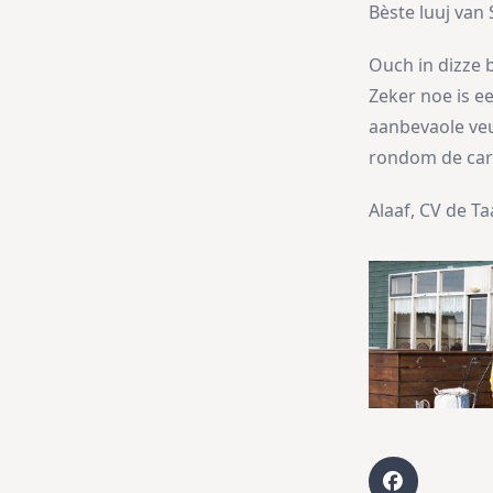
Bèste luuj van
Ouch in dizze 
Zeker noe is e
aanbevaole veu
rondom de carn
Alaaf, CV de T