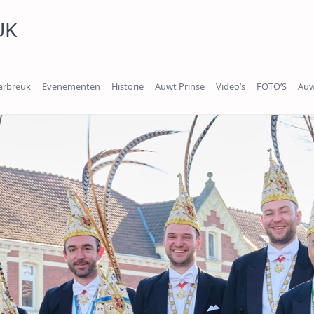
UK
arbreuk
Evenementen
Historie
Auwt Prinse
Video’s
FOTO’S
Auw