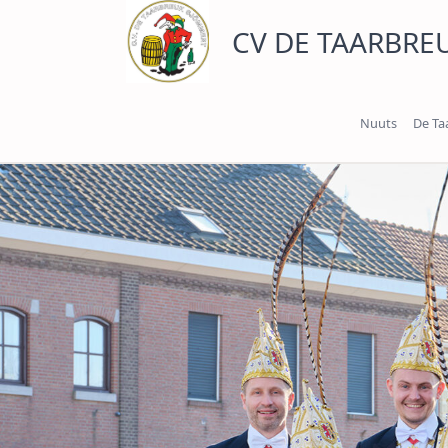
Ga
CV DE TAARBRE
naar
de
inhoud
Nuuts
De Ta