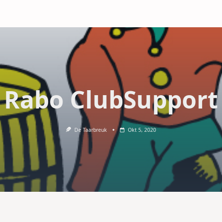
Rabo ClubSupport
De Taarbreuk
Okt 5, 2020