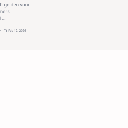
: gelden voor
mers
N
...
Feb 12, 2026