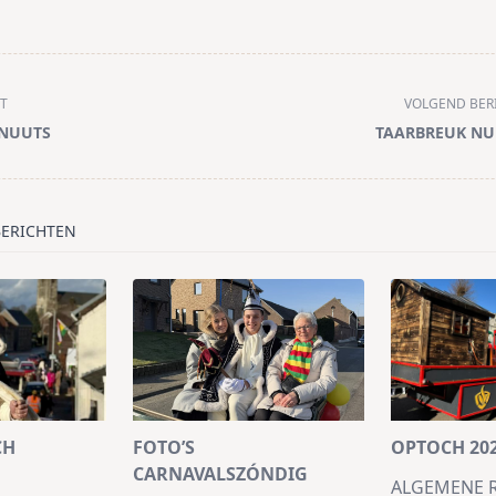
T
VOLGEND BER
 NUUTS
TAARBREUK NU
/span>
BERICHTEN
CH
FOTO’S
OPTOCH 20
CARNAVALSZÓNDIG
ALGEMENE 