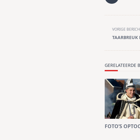
<span
VORIGE BERICH
class="nav-
TAARBREUK
subtitle
screen-
reader-
text">Pagina<
GERELATEERDE 
FOTO’S OPTO