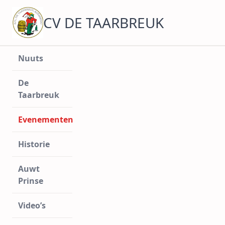
Ga
naar
CV DE TAARBREUK
de
inhoud
Nuuts
De
Taarbreuk
Evenementen
Historie
Auwt
Prinse
Video’s