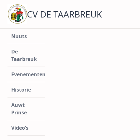
Ga
naar
CV DE TAARBREUK
de
inhoud
Nuuts
De
Taarbreuk
Evenementen
Historie
Auwt
Prinse
Video’s