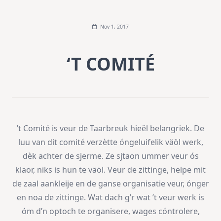
Nov 1, 2017
‘T COMITÉ
’t Comité is veur de Taarbreuk hieël belangriek. De
luu van dit comité verzètte óngeluifelik väöl werk,
dèk achter de sjerme. Ze sjtaon ummer veur ós
klaor, niks is hun te väöl. Veur de zittinge, helpe mit
de zaal aankleije en de ganse organisatie veur, ónger
en noa de zittinge. Wat dach g’r wat ’t veur werk is
óm d’n optoch te organisere, wages cóntrolere,