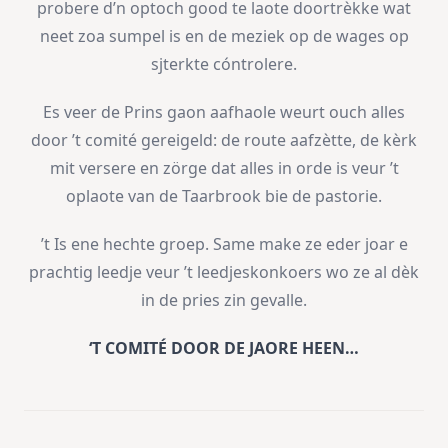
probere d’n optoch good te laote doortrèkke wat
neet zoa sumpel is en de meziek op de wages op
sjterkte cóntrolere.
Es veer de Prins gaon aafhaole weurt ouch alles
door ’t comité gereigeld: de route aafzètte, de kèrk
mit versere en zörge dat alles in orde is veur ’t
oplaote van de Taarbrook bie de pastorie.
’t Is ene hechte groep. Same make ze eder joar e
prachtig leedje veur ’t leedjeskonkoers wo ze al dèk
in de pries zin gevalle.
‘T COMITÉ DOOR DE JAORE HEEN…