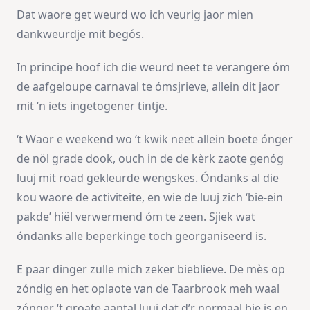
Dat waore get weurd wo ich veurig jaor mien
dankweurdje mit begós.
In principe hoof ich die weurd neet te verangere óm
de aafgeloupe carnaval te ómsjrieve, allein dit jaor
mit ‘n iets ingetogener tintje.
‘t Waor e weekend wo ‘t kwik neet allein boete ónger
de nöl grade dook, ouch in de de kèrk zaote genóg
luuj mit road gekleurde wengskes. Óndanks al die
kou waore de activiteite, en wie de luuj zich ‘bie-ein
pakde’ hiël verwermend óm te zeen. Sjiek wat
óndanks alle beperkinge toch georganiseerd is.
E paar dinger zulle mich zeker bieblieve. De mès op
zóndig en het oplaote van de Taarbrook meh waal
zónger ‘t groate aantal luuj dat d’r normaal bie is en