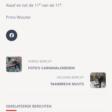
e
e
Alaaf en tot de 11
van de 11
.
Prins Wouter
<span
VORIGE BERICHT
class="nav-
FOTO’S CARNAVALSKIENEN
subtitle
screen-
VOLGEND BERICHT
reader-
TAARBREUK NUUTS
text">Pagina</span>
GERELATEERDE BERICHTEN