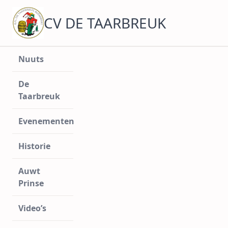
Ga
naar
CV DE TAARBREUK
de
inhoud
Nuuts
De
Taarbreuk
Evenementen
Historie
Auwt
Prinse
Video’s