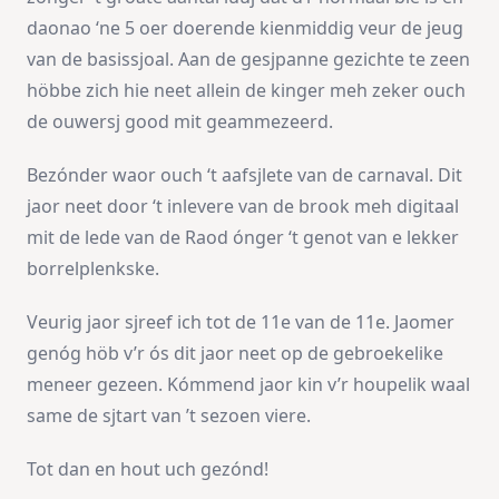
daonao ‘ne 5 oer doerende kienmiddig veur de jeug
van de basissjoal. Aan de gesjpanne gezichte te zeen
höbbe zich hie neet allein de kinger meh zeker ouch
de ouwersj good mit geammezeerd.
Bezónder waor ouch ‘t aafsjlete van de carnaval. Dit
jaor neet door ‘t inlevere van de brook meh digitaal
mit de lede van de Raod ónger ‘t genot van e lekker
borrelplenkske.
Veurig jaor sjreef ich tot de 11e van de 11e. Jaomer
genóg höb v’r ós dit jaor neet op de gebroekelike
meneer gezeen. Kómmend jaor kin v’r houpelik waal
same de sjtart van ’t sezoen viere.
Tot dan en hout uch gezónd!