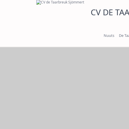
Ga
CV DE TA
naar
de
inhoud
Nuuts
De Ta