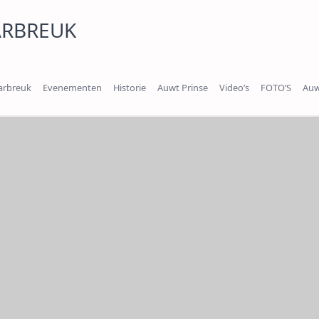
ARBREUK
arbreuk
Evenementen
Historie
Auwt Prinse
Video’s
FOTO’S
Auw