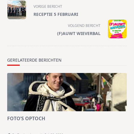
<span
VORIGE BERICHT
class="nav-
RECEPTIE 5 FEBRUARI
subtitle
screen-
VOLGEND BERICHT
reader-
(F)AUWT WIEVERBAL
text">Pagina</span>
GERELATEERDE BERICHTEN
FOTO’S OPTOCH