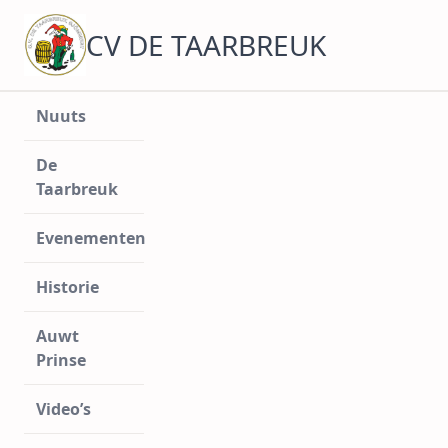
Ga
naar
CV DE TAARBREUK
de
inhoud
Nuuts
De
Taarbreuk
Evenementen
Historie
Auwt
Prinse
Video’s