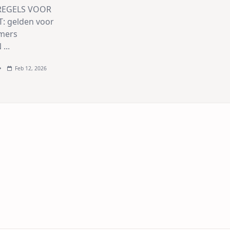
REGELS VOOR
: gelden voor
mers
N
...
Feb 12, 2026