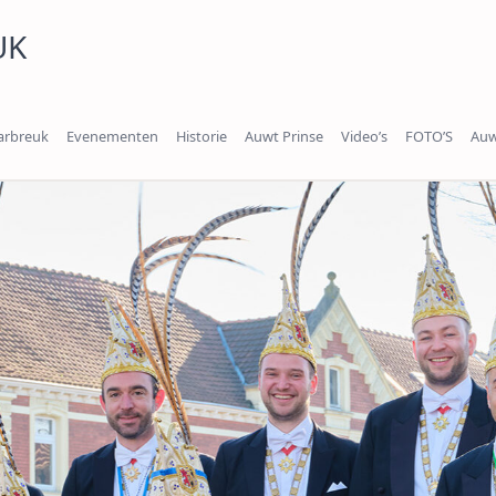
UK
arbreuk
Evenementen
Historie
Auwt Prinse
Video’s
FOTO’S
Auw