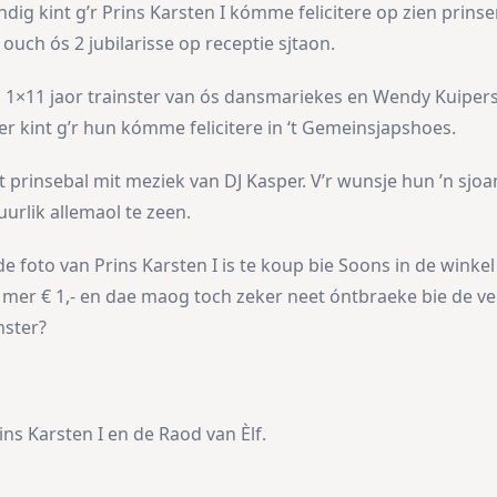
g kint g’r Prins Karsten I kómme felicitere op zien prins
ouch ós 2 jubilarisse op receptie sjtaon.
 1×11 jaor trainster van ós dansmariekes en Wendy Kuipers 
er kint g’r hun kómme felicitere in ‘t Gemeinsjapshoes.
’t prinsebal mit meziek van DJ Kasper. V’r wunsje hun ’n sjoa
urlik allemaol te zeen.
e foto van Prins Karsten I is te koup bie Soons in de winkel
 mer € 1,- en dae maog toch zeker neet óntbraeke bie de ve
nster?
ins Karsten I en de Raod van Èlf.