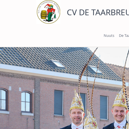
Ga
CV DE TAARBRE
naar
de
inhoud
Nuuts
De Ta