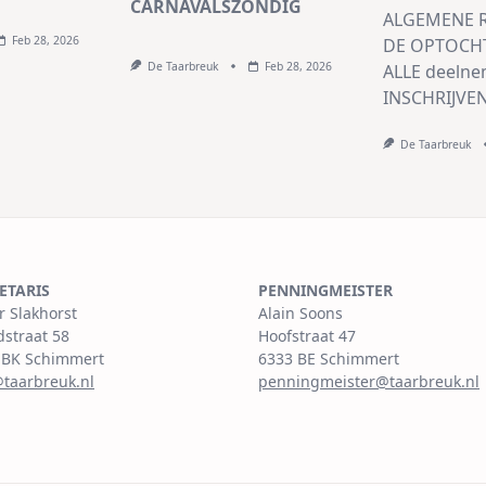
CARNAVALSZÓNDIG
ALGEMENE 
Feb 28, 2026
DE OPTOCHT
De Taarbreuk
Feb 28, 2026
ALLE deelne
INSCHRIJVE
De Taarbreuk
ETARIS
PENNINGMEISTER
r Slakhorst
Alain Soons
dstraat 58
Hoofstraat 47
 BK Schimmert
6333 BE Schimmert
@taarbreuk.nl
penningmeister@taarbreuk.nl