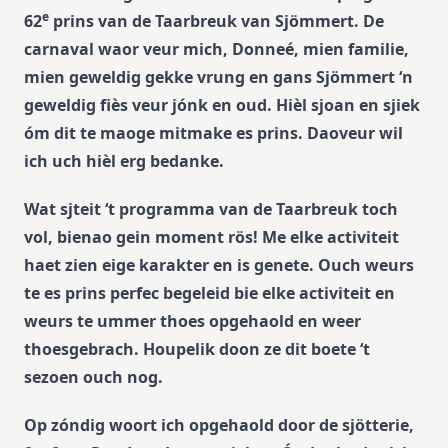
e
62
prins van de Taarbreuk van Sjömmert. De
carnaval waor veur mich, Donneé, mien familie,
mien geweldig gekke vrung en gans Sjömmert ‘n
geweldig fiès veur jónk en oud. Hièl sjoan en sjiek
óm dit te maoge mitmake es prins. Daoveur wil
ich uch hièl erg bedanke.
Wat sjteit ‘t programma van de Taarbreuk toch
vol, bienao gein moment rös! Me elke activiteit
haet zien eige karakter en is genete. Ouch weurs
te es prins perfec begeleid bie elke activiteit en
weurs te ummer thoes opgehaold en weer
thoesgebrach. Houpelik doon ze dit boete ‘t
sezoen ouch nog.
Op zóndig woort ich opgehaold door de sjötterie,