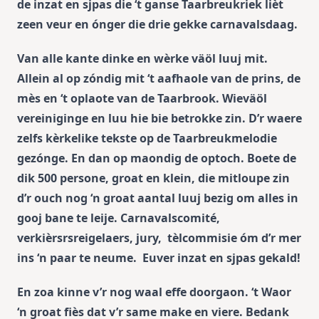
de inzat en sjpas die ‘t ganse Taarbreukriek lièt
zeen veur en ónger die drie gekke carnavalsdaag.
Van alle kante dinke en wèrke väöl luuj mit.
Allein al op zóndig mit ‘t aafhaole van de prins, de
mès en ‘t oplaote van de Taarbrook. Wieväöl
vereiniginge en luu hie bie betrokke zin. D’r waere
zelfs kèrkelike tekste op de Taarbreukmelodie
gezónge. En dan op maondig de optoch. Boete de
dik 500 persone, groat en klein, die mitloupe zin
d’r ouch nog ‘n groat aantal luuj bezig om alles in
gooj bane te leije. Carnavalscomité,
verkièrsrsreigelaers, jury, tèlcommisie óm d’r mer
ins ‘n paar te neume. Euver inzat en sjpas gekald!
En zoa kinne v’r nog waal effe doorgaon. ‘t Waor
‘n groat fiès dat v’r same make en viere. Bedank