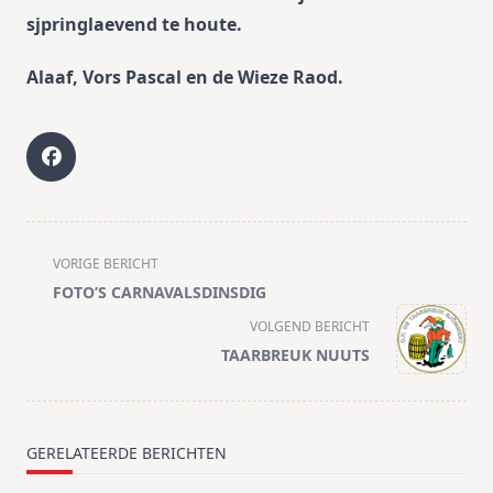
sjpringlaevend te houte.
Alaaf,
Vors Pascal en de Wieze Raod.
<span
VORIGE BERICHT
class="nav-
FOTO’S CARNAVALSDINSDIG
subtitle
VOLGEND BERICHT
screen-
TAARBREUK NUUTS
reader-
text">Pagina</span>
GERELATEERDE BERICHTEN