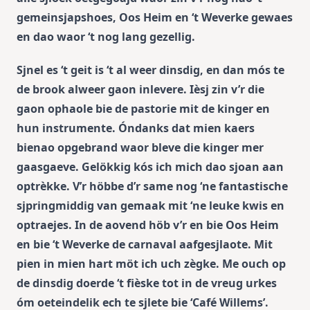
gemeinsjapshoes, Oos Heim en ‘t Weverke gewaes
en dao waor ‘t nog lang gezellig.
Sjnel es ‘t geit is ‘t al weer dinsdig, en dan mós te
de brook alweer gaon inlevere. Ièsj zin v’r die
gaon ophaole bie de pastorie mit de kinger en
hun instrumente. Óndanks dat mien kaers
bienao opgebrand waor bleve die kinger mer
gaasgaeve. Gelökkig kós ich mich dao sjoan aan
optrèkke. V’r höbbe d’r same nog ‘ne fantastische
sjpringmiddig van gemaak mit ‘ne leuke kwis en
optraejes. In de aovend höb v’r en bie Oos Heim
en bie ‘t Weverke de carnaval aafgesjlaote. Mit
pien in mien hart möt ich uch zègke. Me ouch op
de dinsdig doerde ‘t fièske tot in de vreug urkes
óm oeteindelik ech te sjlete bie ‘Café Willems’.