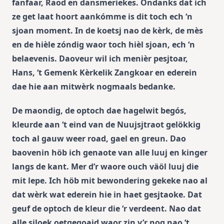
fanfaar, Raod en dansmeriekes. Óndanks dat ich
ze get laat hoort aankómme is dit toch ech ‘n
sjoan moment. In de koetsj nao de kèrk, de mès
en de hièle zóndig waor toch hièl sjoan, ech ‘n
belaevenis. Daoveur wil ich menièr pesjtoar,
Hans, ‘t Gemenk Kèrkelik Zangkoar en ederein
dae hie aan mitwèrk nogmaals bedanke.
De maondig, de optoch dae hagelwit begós,
kleurde aan ‘t eind van de Nuujsjtraot gelökkig
toch al gauw weer road, gael en greun. Dao
baovenin höb ich genaote van alle luuj en kinger
langs de kant. Mer d’r waore ouch väöl luuj die
mit lepe. Ich höb mit bewondering gekeke nao al
dat wèrk wat ederein hie in haet gesjtaoke. Dat
geuf de optoch de kleur die ‘r verdeent. Nao dat
alle sjloek oetgegoajd waor zin v’r nog nao ‘t