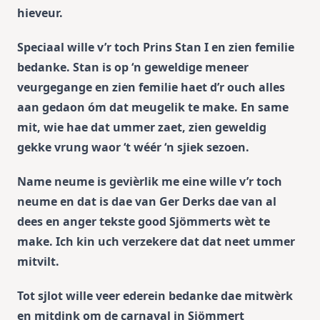
hieveur.
Speciaal wille v’r toch Prins Stan I en zien femilie
bedanke. Stan is op ‘n geweldige meneer
veurgegange en zien femilie haet d’r ouch alles
aan gedaon óm dat meugelik te make. En same
mit, wie hae dat ummer zaet, zien geweldig
gekke vrung waor ‘t wéér ‘n sjiek sezoen.
Name neume is gevièrlik me eine wille v’r toch
neume en dat is dae van Ger Derks dae van al
dees en anger tekste good Sjömmerts wèt te
make. Ich kin uch verzekere dat dat neet ummer
mitvilt.
Tot sjlot wille veer ederein bedanke dae mitwèrk
en mitdink om de carnaval in Sjömmert