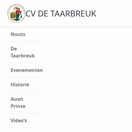
Ga
naar
CV DE TAARBREUK
de
inhoud
Nuuts
De
Taarbreuk
Evenementen
Historie
Auwt
Prinse
Video’s