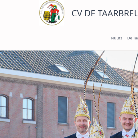
Ga
CV DE TAARBRE
naar
de
inhoud
Nuuts
De Ta