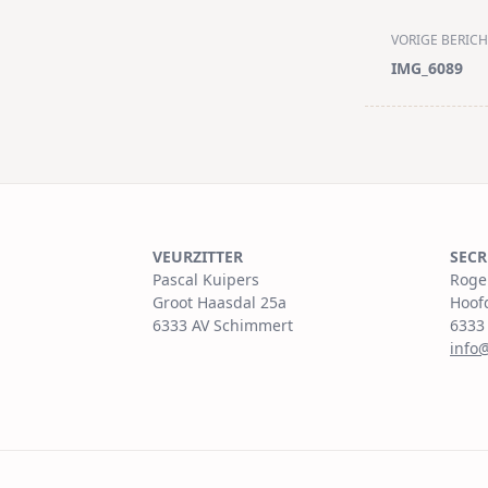
<span
VORIGE BERICH
class="nav-
IMG_6089
subtitle
screen-
reader-
text">Pagina<
VEURZITTER
SECR
Pascal Kuipers
Roge
Groot Haasdal 25a
Hoof
6333 AV Schimmert
6333
info