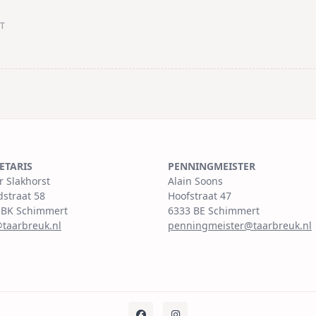
T
/span>
ETARIS
PENNINGMEISTER
r Slakhorst
Alain Soons
dstraat 58
Hoofstraat 47
 BK Schimmert
6333 BE Schimmert
@taarbreuk.nl
penningmeister@taarbreuk.nl