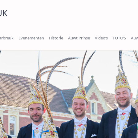
UK
arbreuk
Evenementen
Historie
Auwt Prinse
Video’s
FOTO’S
Auw