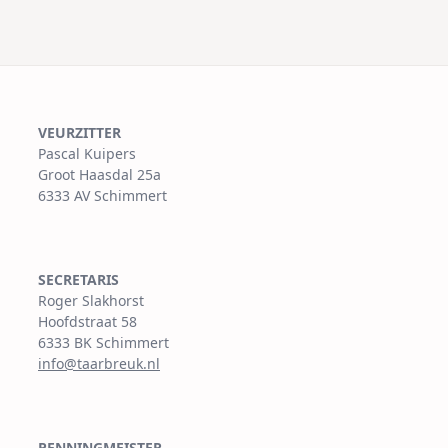
screen-
reader-
text">Pagina</span>
VEURZITTER
Pascal Kuipers
Groot Haasdal 25a
6333 AV Schimmert
SECRETARIS
Roger Slakhorst
Hoofdstraat 58
6333 BK Schimmert
info@taarbreuk.nl
PENNINGMEISTER