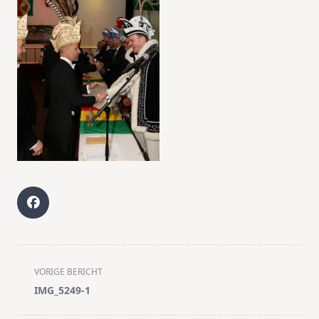
<span
VORIGE BERICHT
class="nav-
IMG_5249-1
subtitle