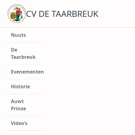
Ga
naar
CV DE TAARBREUK
de
inhoud
Nuuts
De
Taarbreuk
Evenementen
Historie
Auwt
Prinse
Video’s