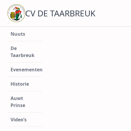
Ga
naar
CV DE TAARBREUK
de
inhoud
Nuuts
De
Taarbreuk
Evenementen
Historie
Auwt
Prinse
Video’s