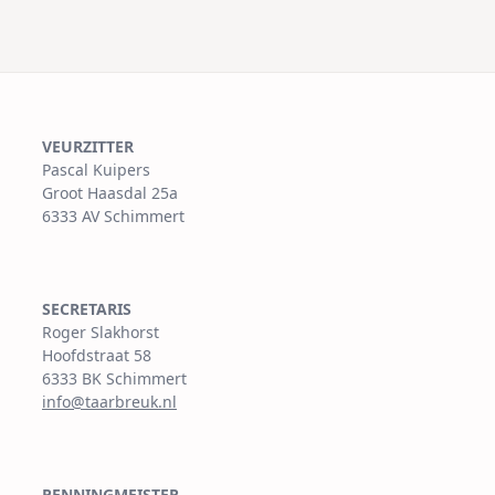
screen-
reader-
text">Pagina</span>
VEURZITTER
Pascal Kuipers
Groot Haasdal 25a
6333 AV Schimmert
SECRETARIS
Roger Slakhorst
Hoofdstraat 58
6333 BK Schimmert
info@taarbreuk.nl
PENNINGMEISTER