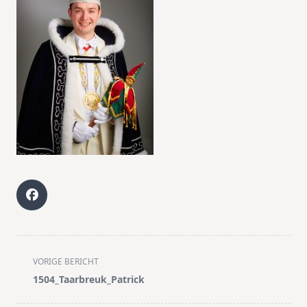
<span
VORIGE BERICHT
class="nav-
1504_Taarbreuk_Patrick
subtitle