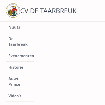
Ga
naar
CV DE TAARBREUK
de
inhoud
Nuuts
De
Taarbreuk
Evenementen
Historie
Auwt
Prinse
Video’s