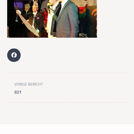
<span
VORIGE BERICHT
class="nav-
021
subtitle
screen-
reader-
text">Pagina</span>